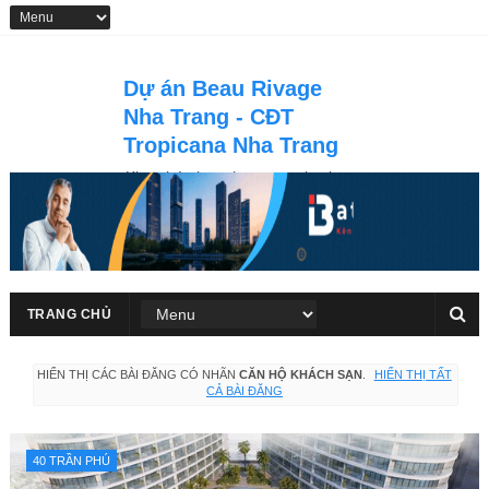
Dự án Beau Rivage
Nha Trang - CĐT
Tropicana Nha Trang
Khu phức hợp thương mại vui
chơi giải trí, nghỉ dưỡng căn hộ &
khách sạn du lich 5 sao Beau
Rivage Nha Trang tọa lạc tại số
40 Trần Phú, thành phố Nha
Trang
TRANG CHỦ
HIỂN THỊ CÁC BÀI ĐĂNG CÓ NHÃN
CĂN HỘ KHÁCH SẠN
.
HIỂN THỊ TẤT
CẢ BÀI ĐĂNG
40 TRẦN PHÚ