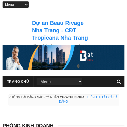
Dự án Beau Rivage
Nha Trang - CĐT
Tropicana Nha Trang
Khu phức hợp thương mại vui
chơi giải trí, nghỉ dưỡng căn hộ &
khách sạn du lich 5 sao Beau
Rivage Nha Trang tọa lạc tại số
40 Trần Phú, thành phố Nha
Trang
TRANG CHỦ
KHÔNG BÀI ĐĂNG NÀO CÓ NHÃN
CHO-THUE-NHA
.
HIỂN THỊ TẤT CẢ BÀI
ĐĂNG
PHÒNG KINH DOANH