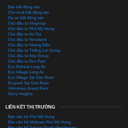
-
Bán bất động sản
-
Cho thuê bất động sản
-
Dự án bất động sản
-
Chủ đầu tư Vingroup
-
Chủ đầu tư Phú Mỹ Hưng
-
Chủ đầu tư An Gia
-
Chủ đầu tư Novaland
-
Chủ đầu tư Khang Điền
-
Chủ đầu tư Thắng Lợi Group
-
Chủ đầu tư Kita Group
-
Chủ đầu tư Eco Park
-
Eco Retreat Long An
-
Eco Village Long An
-
Eco Village Sài Gòn River
-
Ecopark Sai Gon River
-
Vinhomes Grand Park
-
Glory Heights
LIÊN KẾT THỊ TRƯỜNG
-
Bán căn hộ Phú Mỹ Hưng
-
Bán căn hộ Midtown Phú Mỹ Hưng
-
Bán căn hộ Saigon South Residences