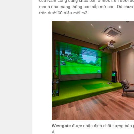
của Nam Long đang chào bán ở mức trên dưới 50 
manh nha mang thông báo sắp mở bán. Dù chưa má
trên dưới 60 triệu mỗi m2.
Westgate
được nhận định chất lượng bàn g
A