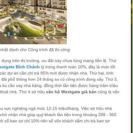
nhất dành cho Công trình đã thi công
dụng trên thị trường, ưu đãi này chưa từng mang tiền lệ. Thứ
Westgate Bình Chánh
tỷ trọng thanh toán 10%, đây là mức tốt
các dự án cần chi trả 95% mới được nhận nhà. Thứ hai, tính
u đãi phổ thông hơn 24 tháng so có công trình đang xây. Thứ 3,
ko cần vay nhà băng, đồng thời tằn tiện được hàng trăm triệu
n thuê nhà. Thứ 4 sở hữu
căn hộ Westgate giá bán
cũng là vấn
hu vực nghiêng ngả mức 12-15 triệu/tháng. Việc sở hữu nhà
chờ nhận nhà giúp quý khách tần tiện trong khoảng 288 - 360
 tính sổ ban sơ chỉ 10% nên số vốn khách sắm chi trả ban sơ