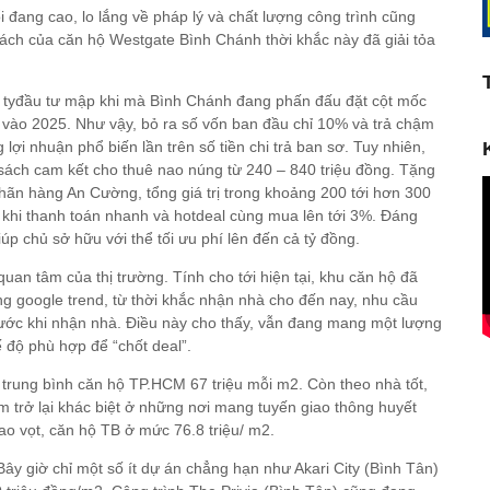
ổi đang cao, lo lắng về pháp lý và chất lượng công trình cũng
sách của căn hộ Westgate Bình Chánh thời khắc này đã giải tỏa
 tyđầu tư mập khi mà Bình Chánh đang phấn đấu đặt cột mốc
 vào 2025. Như vậy, bỏ ra số vốn ban đầu chỉ 10% và trả chậm
lợi nhuận phổ biến lần trên số tiền chi trả ban sơ. Tuy nhiên,
 sách cam kết cho thuê nao núng từ 240 – 840 triệu đồng. Tặng
nhãn hàng An Cường, tổng giá trị trong khoảng 200 tới hơn 300
% khi thanh toán nhanh và hotdeal cùng mua lên tới 3%. Đáng
 chủ sở hữu với thể tối ưu phí lên đến cả tỷ đồng.
 quan tâm của thị trường. Tính cho tới hiện tại, khu căn hộ đã
g google trend, từ thời khắc nhận nhà cho đến nay, nhu cầu
rước khi nhận nhà. Điều này cho thấy, vẫn đang mang một lượng
 độ phù hợp để “chốt deal”.
trung bình căn hộ TP.HCM 67 triệu mỗi m2. Còn theo nhà tốt,
m trở lại khác biệt ở những nơi mang tuyến giao thông huyết
o vọt, căn hộ TB ở mức 76.8 triệu/ m2.
Bây giờ chỉ một số ít dự án chẳng hạn như Akari City (Bình Tân)