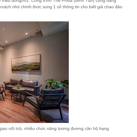
triệu đồng/m2. Công trình The Privia (Bình Tân) cũng đang
ch nhỏ chính thức song 1 số thông tin cho biết giá chao đảo
iao nổi trội, nhiều chức năng tương đương căn hộ hạng