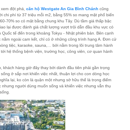
 xem đột phá,
căn hộ Westgate An Gia Bình Chánh
cũng
với chi phí từ 37 triệu mỗi m2, bằng 55% so mang mặt phổ biến
 60-70% so có mặt bằng chung khu Tây. Dù tầm giá thấp bậc
iao lại được đánh giá chất lượng vượt trội dẫn đầu khu vực có
ẩn Quốc tế đến trong khoảng Tokyu - Nhật phiên bản. Bên cạnh
nằm ngoài cam kết, chỉ có ở những công trình hạng A. Đơn cử
hòng tiệc, karaoke, sauna,… bởi nằm trong lõi trung tâm hành
 tới hệ thống bệnh viện, trường học, công viên, cơ quan hành
hách hàng giờ đây thay bởi dành đầu tiên phải gần trọng
, sống ở sắp nơi khiến việc nhất, thuận lợi cho con dòng học
ghĩa lại, ko còn là quận một nhưng sở hữu thể là trọng điểm
ực nhưng người dùng muốn sống và khiến việc nhưng vẫn thụ
sống.