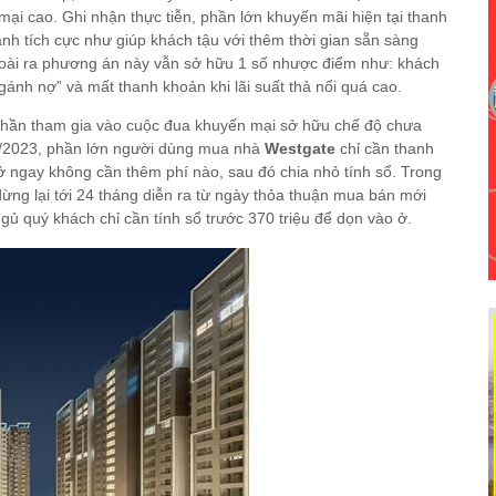
mại cao. Ghi nhận thực tiễn, phần lớn khuyến mãi hiện tại thanh
nh tích cực như giúp khách tậu với thêm thời gian sẵn sàng
goài ra phương án này vẫn sở hữu 1 số nhược điểm như: khách
“gánh nợ” và mất thanh khoản khi lãi suất thả nổi quá cao.
thần tham gia vào cuộc đua khuyến mại sở hữu chế độ chưa
c 1/9/2023, phần lớn người dùng mua nhà
Westgate
chỉ cần thanh
ở ngay không cần thêm phí nào, sau đó chia nhỏ tính sổ. Trong
dừng lại tới 24 tháng diễn ra từ ngày thỏa thuận mua bán mới
ngủ quý khách chỉ cần tính sổ trước 370 triệu để dọn vào ở.