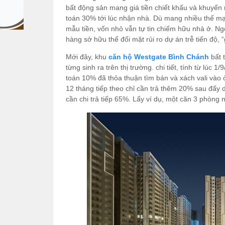
bất động sản mang giá tiền chiết khấu và khuyến 
toán 30% tới lúc nhận nhà. Dù mang nhiều thế mạ
mẫu tiền, vốn nhỏ vẫn tự tin chiếm hữu nhà ở. N
hàng sở hữu thể đối mặt rủi ro dự án trễ tiến độ, 
Mới đây, khu
căn hộ Westgate Bình Chánh
bất 
từng sinh ra trên thị trường. chi tiết, tính từ lú
toán 10% đã thỏa thuận tìm bán và xách vali vào 
12 tháng tiếp theo chỉ cần trả thêm 20% sau đấy 
cần chi trả tiếp 65%. Lấy ví dụ, một căn 3 phòng 