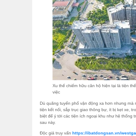
Xu thế chiếm hữu căn hộ hiện tại là tiện th
việc
Dù quãng tuyến phố vận động xa hơn nhưng mà n
tiện kết nối, sắp trục giao thông bự, ít bị kẹt xe,
biệt để ý tới các tiện ích ngoại khu như hệ thống
sau này.
Độc giả truy vấn
https://ibatdongsan.vn/westga