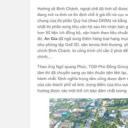
Hướng về Bình Chánh, ngoài chế độ tính sổ được
đang mở ra thời cơ ổn định chỗ ở giá tốt rút cục 
chung của thị phần Quý hai (theo DKRA) và bằng
nhất thị phần song khu căn hộ sau khi nhận bàn g
hơn 50 tiện ích đồng bộ, vận hành theo tiêu chu
đó,
An Gia
đã ngã sung thêm hàng loạt hạng mục 
như phòng tập Golf 3D, sân tennis thời thượng, p
chính Bình Chánh, từ công trình chỉ cần 2 phút để
chính,...
Theo ông Ngô quang Phúc, TGĐ Phú Đông Group, k
tâm thì đã chuyển sang ưu tiên thuận tiện liên lạc
hành nhất. Định nghĩa trọng tâm cũng được định n
của các thành phố vệ tinh, trọng điểm của khu v
hưởng được các một thể ích bảo đảm chất lượng 