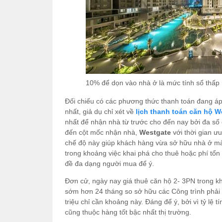
10% để dọn vào nhà ở là mức tính sổ thấp 
Đối chiếu có các phương thức thanh toán đang áp 
nhất, giả dụ chỉ xét về
lịch thanh toán căn hộ 
nhất để nhận nhà từ trước cho đến nay bởi đa số 
đến cột mốc nhận nhà,
Westgate
với thời gian ư
chế độ này giúp khách hàng vừa sở hữu nhà ở mà 
trong khoảng việc khai phá cho thuê hoặc phí tổ
đề đa dạng người mua để ý.
Đơn cử, ngày nay giá thuê căn hộ 2- 3PN trong k
sớm hơn 24 tháng so sở hữu các Công trình phải 
triệu chỉ cần khoảng này. Đáng để ý, bởi vì tỷ lệ
cũng thuộc hàng tốt bậc nhất thị trường.