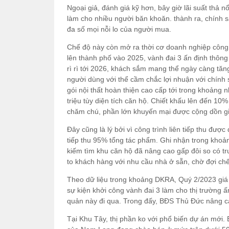
Ngoại giả, đánh giá kỹ hơn, bây giờ lãi suất thả n
làm cho nhiều người băn khoăn. thành ra, chính 
đa số mọi nỗi lo của người mua.
Chế độ này còn mở ra thời cơ doanh nghiệp công
lên thành phố vào 2025, vành đai 3 ấn định thông
rì rì tới 2026, khách sắm mang thể ngày càng tăng 
người dùng với thể cầm chắc lợi nhuận với chính
gói nội thất hoàn thiện cao cấp tới trong khoảng 
triệu tùy diện tích căn hộ. Chiết khấu lên đến 10
chăm chú, phần lớn khuyến mại được cộng dồn giúp
Đây cũng là lý bởi vì công trình liên tiếp thu được
tiếp thu 95% tổng tác phẩm. Ghi nhận trong khoản
kiếm tìm khu căn hộ đã nâng cao gấp đôi so có t
to khách hàng với nhu cầu nhà ở sẵn, chờ đợi chế
Theo dữ liệu trong khoảng DKRA, Quý 2/2023 giá 
sự kiện khởi công vành đai 3 làm cho thị trường ấ
quản này đi qua. Trong đấy, BĐS Thủ Đức nâng ca
Tại Khu Tây, thị phần ko với phổ biến dự án mới. 