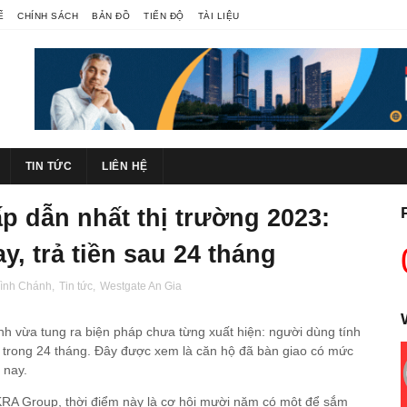
Ế
CHÍNH SÁCH
BẢN ĐỒ
TIẾN ĐỘ
TÀI LIỆU
TIN TỨC
LIÊN HỆ
p dẫn nhất thị trường 2023:
, trả tiền sau 24 tháng
Bình Chánh
,
Tin tức
,
Westgate An Gia
nh vừa tung ra biện pháp chưa từng xuất hiện: người dùng tính
 trong 24 tháng. Đây được xem là căn hộ đã bàn giao có mức
 nay.
A Group, thời điểm này là cơ hội mười năm có một để sắm