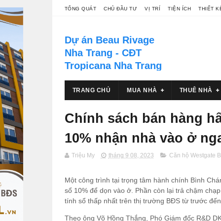
TỔNG QUÁT
CHỦ ĐẦU TƯ
VỊ TRÍ
TIỆN ÍCH
THIẾT K
Dự án Beau Rivage
Nha Trang - CĐT
Tropicana Nha Trang
Khu phức hợp thương mại vui
chơi giải trí, nghỉ dưỡng căn hộ &
TRANG CHỦ
MUA NHÀ
THUÊ NHÀ
khách sạn du lich 5 sao Beau
Rivage Nha Trang tọa lạc tại số
Chính sách bán hàng hấ
40 Trần Phú, thành phố Nha
Trang
10% nhận nhà vào ở ngay
Triệu My
tháng 9 08, 2023
Căn hộ Westgate 
Một công trình tại trọng tâm hành chính Bình Chá
sổ 10% để dọn vào ở. Phần còn lại trả chậm chạp
tính sổ thấp nhất trên thị trường BĐS từ trước đến
Theo ông Võ Hồng Thắng, Phó Giám đốc R&D DKR