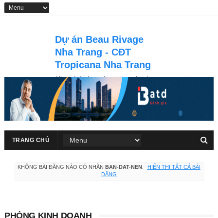
Dự án Beau Rivage
Nha Trang - CĐT
Tropicana Nha Trang
Khu phức hợp thương mại vui
chơi giải trí, nghỉ dưỡng căn hộ &
khách sạn du lich 5 sao Beau
Rivage Nha Trang tọa lạc tại số
40 Trần Phú, thành phố Nha
Trang
TRANG CHỦ
KHÔNG BÀI ĐĂNG NÀO CÓ NHÃN
BAN-DAT-NEN
.
HIỂN THỊ TẤT CẢ BÀI
ĐĂNG
PHÒNG KINH DOANH