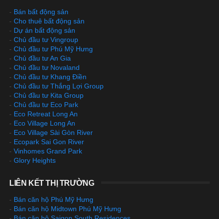
-
Bán bất động sản
-
Cho thuê bất động sản
-
Dự án bất động sản
-
Chủ đầu tư Vingroup
-
Chủ đầu tư Phú Mỹ Hưng
-
Chủ đầu tư An Gia
-
Chủ đầu tư Novaland
-
Chủ đầu tư Khang Điền
-
Chủ đầu tư Thắng Lợi Group
-
Chủ đầu tư Kita Group
-
Chủ đầu tư Eco Park
-
Eco Retreat Long An
-
Eco Village Long An
-
Eco Village Sài Gòn River
-
Ecopark Sai Gon River
-
Vinhomes Grand Park
-
Glory Heights
LIÊN KẾT THỊ TRƯỜNG
-
Bán căn hộ Phú Mỹ Hưng
-
Bán căn hộ Midtown Phú Mỹ Hưng
-
Bán căn hộ Saigon South Residences