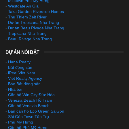
-
Midtown Phú Mỹ Hưng
-
Westgate An Gia
-
Taka Garden Riverside Homes
-
Thu Thiem Zeit River
-
Dự án Tropicana Nha Trang
-
Dự án Beau Rivage Nha Trang
-
Tropicana Nha Trang
-
Beau Rivage Nha Trang
DỰ ÁN NỔI BẬT
-
Hana Realty
-
Bất động sản
-
iReal Việt Nam
-
Việt Realty Agency
-
Báo Bất động sản
-
Nhà bán
-
Căn hộ Win City Đức Hòa
-
Venezia Beach Hồ Tràm
-
Căn hộ Venezia Beach
-
Bán căn hộ Eco Green SaiGon
-
Sài Gòn Town Tân Trụ
-
Phú Mỹ Hưng
-
Căn hộ Phú Mỹ Hưng