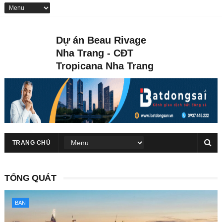
Dự án Beau Rivage
Nha Trang - CĐT
Tropicana Nha Trang
Khu phức hợp thương mại vui
chơi giải trí, nghỉ dưỡng căn hộ &
khách sạn du lich 5 sao Beau
Rivage Nha Trang tọa lạc tại số
40 Trần Phú, thành phố Nha
Trang
TRANG CHỦ
TỔNG QUÁT
BAN