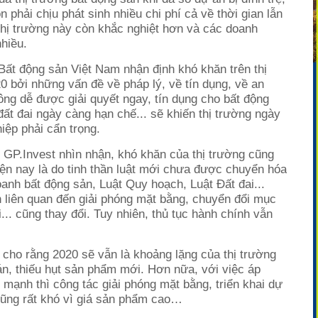
phải chịu phát sinh nhiều chi phí cả về thời gian lẫn
thị trường này còn khắc nghiệt hơn và các doanh
hiều.
ất động sản Việt Nam nhận định khó khăn trên thị
0 bởi những vấn đề về pháp lý, về tín dụng, về an
ng dễ được giải quyết ngay, tín dụng cho bất động
 đất đai ngày càng hạn chế... sẽ khiến thị trường ngày
iệp phải cẩn trọng.
GP.Invest nhìn nhận, khó khăn của thị trường cũng
ện nay là do tinh thần luật mới chưa được chuyển hóa
anh bất động sản, Luật Quy hoạch, Luật Đất đai...
h liên quan đến giải phóng mặt bằng, chuyển đổi mục
... cũng thay đổi. Tuy nhiên, thủ tục hành chính vẫn
 cho rằng 2020 sẽ vẫn là khoảng lặng của thị trường
 án, thiếu hụt sản phẩm mới. Hơn nữa, với việc áp
mạnh thì công tác giải phóng mặt bằng, triển khai dự
cũng rất khó vì giá sản phẩm cao…