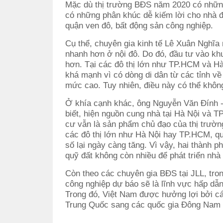
Mặc dù thị trường BĐS năm 2020 có những
có những phân khúc dễ kiếm lời cho nhà đầ
quận ven đô, bất động sản công nghiệp.
Cụ thể, chuyên gia kinh tế Lê Xuân Nghĩa 
nhanh hơn ở nội đô. Do đó, đầu tư vào khu
hơn. Tại các đô thị lớn như TP.HCM và Hà 
khá mạnh vì có dòng di dân từ các tỉnh v
mức cao. Tuy nhiên, điều này có thể không
Ở khía cạnh khác, ông Nguyễn Văn Đính -
biết, hiện nguồn cung nhà tại Hà Nội và 
cư vẫn là sản phẩm chủ đạo của thị trường
các đô thị lớn như Hà Nội hay TP.HCM, qu
số lại ngày càng tăng. Vì vậy, hai thành p
quỹ đất không còn nhiều để phát triển nhà
Còn theo các chuyên gia BĐS tại JLL, tr
công nghiệp dự báo sẽ là lĩnh vực hấp dẫ
Trong đó, Việt Nam được hưởng lợi bởi cá
Trung Quốc sang các quốc gia Đông Nam Á