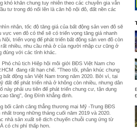
 khó khăn chung tuy nhiên theo các chuyên gia vẫn
u tư trong đó nổi lên là căn hộ nội đô, đất nền các
nhìn nhận, tốc độ tăng giá của bất động sản ven đô sẽ
 vực ven đô có thể sẽ có triển vọng tăng giá nhanh
Nội, triển vọng để phát triển bất động sản ven đô còn
ề rất nhiều, nhu cầu nhà ở của người nhập cư cũng ở
 đúng với các tỉnh khác.
 Phó chủ tịch Hiệp hội môi giới BĐS Việt Nam cho
TP.HCM đang rất hạn chế. "Theo tôi, phân khúc chung
 bất động sản Việt Nam trong năm 2020. Bởi vì, tại
ỹ đất để phát triển nhà ở không còn nhiều, nhưng dân
hố này phải ưu tiên để phát triển chung cư, tận dụng
E
 cao tầng", ông Đính khẳng định.
ong bối cảnh căng thẳng thương mại Mỹ -Trung BĐS
n nhất trong những tháng cuối năm 2019 và 2020.
c nhà sản xuất sẽ dịch chuyển chuỗi cung ứng từ
 có chi phí thấp hơn.