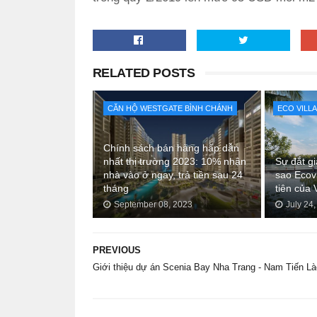
RELATED POSTS
CĂN HỘ WESTGATE BÌNH CHÁNH
ECO VILL
Chính sách bán hàng hấp dẫn
nhất thị trường 2023: 10% nhận
Sự đắt gi
nhà vào ở ngay, trả tiền sau 24
sao Ecov
tháng
tiên của 
September 08, 2023
July 24
PREVIOUS
Giới thiệu dự án Scenia Bay Nha Trang - Nam Tiến Là