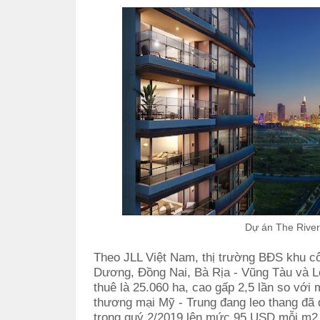
Dự án The Rive
Theo JLL Việt Nam, thị trường BĐS khu c
Dương, Đồng Nai, Bà Rịa - Vũng Tàu và Lon
thuê là 25.060 ha, cao gấp 2,5 lần so vớ
thương mại Mỹ - Trung đang leo thang đã đ
trong quý 2/2019 lên mức 95 USD mỗi m2 