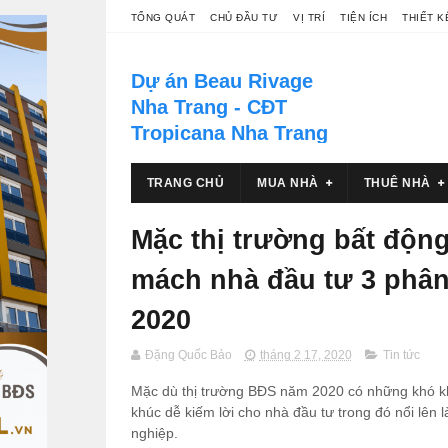
TỔNG QUÁT
CHỦ ĐẦU TƯ
VỊ TRÍ
TIỆN ÍCH
THIẾT K
Dự án Beau Rivage
Nha Trang - CĐT
Tropicana Nha Trang
Khu phức hợp thương mại vui
chơi giải trí, nghỉ dưỡng căn hộ &
TRANG CHỦ
MUA NHÀ
THUÊ NHÀ
khách sạn du lich 5 sao Beau
Rivage Nha Trang tọa lạc tại số
Mặc thị trường bất động
40 Trần Phú, thành phố Nha
Trang
mách nhà đầu tư 3 phân
2020
Đặng Quốc Bảo
tháng 2 17, 2020
Tin tức
Mặc dù thị trường BĐS năm 2020 có những khó kh
khúc dễ kiếm lời cho nhà đầu tư trong đó nổi lên 
nghiệp.