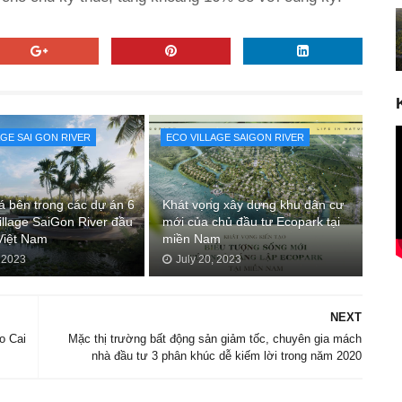
AGE SAI GON RIVER
ECO VILLAGE SAIGON RIVER
á bên trong các dự án 6
Khát vọng xây dựng khu dân cư
illage SaiGon River đầu
mới của chủ đầu tư Ecopark tại
Việt Nam
miền Nam
, 2023
July 20, 2023
NEXT
o Cai
Mặc thị trường bất động sản giảm tốc, chuyên gia mách
nhà đầu tư 3 phân khúc dễ kiếm lời trong năm 2020