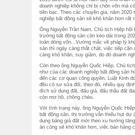
doanh nghiệp không chỉ bị chôn vốn mà còn 
tiền bạc. Theo các chuyên gia, năm 2020 
nghiệp bất động sản sẽ khó khăn hơn rất n
Ông Nguyễn Trần Nam, Chủ tịch Hiệp hội B
trường bất động sản còn kéo dài trong 202
toàn dòng vốn...Vướng mắc về pháp lý khô
sản thì ngày càng thắt chặt, việc tiếp cận
càng khó khăn, suy giảm, do đó doanh ngh
Còn theo ông Nguyễn Quốc Hiệp, Chủ tịch 
như của các doanh nghiệp bất động sản hi
đến các cơ quan công quyền. Luật Kinh do
đều có sự sửa đổi, theo đó, nhiều quy địn
đích sử dụng đất, đấu giá, đấu thầu đất đai
còn mơ hồ, chồng chéo.
Với tình trạng này, ông Nguyễn Quốc Hiệp
bất động sản, thị trường vẫn thiếu hụt dự
dụng bảng giá đất mới theo xu hướng tăng 
án cũng sẽ khó khăn hơn, việc bán hàng 