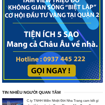
TIN NHIỀU NGƯỜI QUAN TÂM
C.ty TNHH Miền Nhiệt Đới Nha Trang cam kết gì