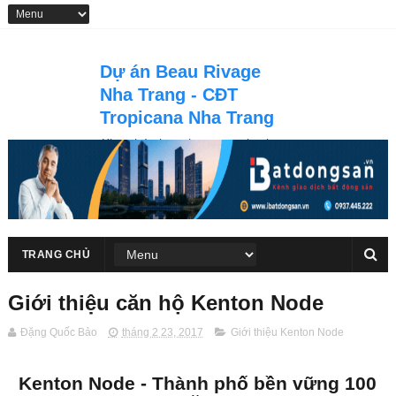
Dự án Beau Rivage
Nha Trang - CĐT
Tropicana Nha Trang
Khu phức hợp thương mại vui
chơi giải trí, nghỉ dưỡng căn hộ &
khách sạn du lich 5 sao Beau
Rivage Nha Trang tọa lạc tại số
40 Trần Phú, thành phố Nha
Trang
TRANG CHỦ
Giới thiệu căn hộ Kenton Node
Đặng Quốc Bảo
tháng 2 23, 2017
Giới thiệu Kenton Node
Kenton Node - Thành phố bền vững 100